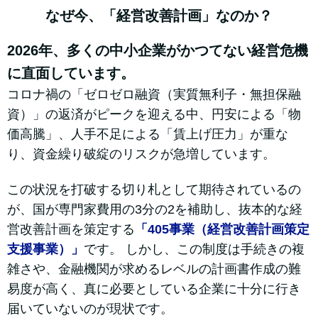
なぜ今、「経営改善計画」なのか？
2026年、多くの中小企業がかつてない経営危機
に直面しています。
コロナ禍の「ゼロゼロ融資（実質無利子・無担保融
資）」の返済がピークを迎える中、円安による「物
価高騰」、人手不足による「賃上げ圧力」が重な
り、資金繰り破綻のリスクが急増しています。
この状況を打破する切り札として期待されているの
が、国が専門家費用の3分の2を補助し、抜本的な経
営改善計画を策定する
「405事業（経営改善計画策定
支援事業）」
です。 しかし、この制度は手続きの複
雑さや、金融機関が求めるレベルの計画書作成の難
易度が高く、真に必要としている企業に十分に行き
届いていないのが現状です。